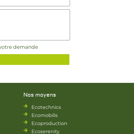
er votre demande
Nos moyens
Ecotechnics
Ecomobilis
Ecoproduction
Ecoserenity