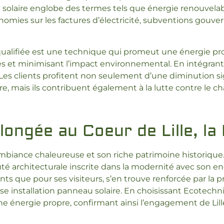
u solaire englobe des termes tels que énergie renouvelab
omies sur les factures d’électricité, subventions gouver
 qualifiée est une technique qui promeut une énergie pr
s et minimisant l’impact environnemental. En intégrant d
. Les clients profitent non seulement d’une diminution s
ire, mais ils contribuent également à la lutte contre le
ongée au Coeur de Lille, la
 ambiance chaleureuse et son riche patrimoine historique
eauté architecturale inscrite dans la modernité avec son
idents que pour ses visiteurs, s’en trouve renforcée par la
e installation panneau solaire. En choisissant Ecotechnic
c une énergie propre, confirmant ainsi l’engagement de L